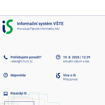
I
Informační systém VŠTE
S
Provozuje
Fakulta informatiky MU
V
Š
T
E
Potřebujete poradit?
10. 8. 2026
|
12:29
vsteis@fi.muni.cz
Aktuální datum a čas
Nápověda
Více o IS
Přístupnost
Klasický IS