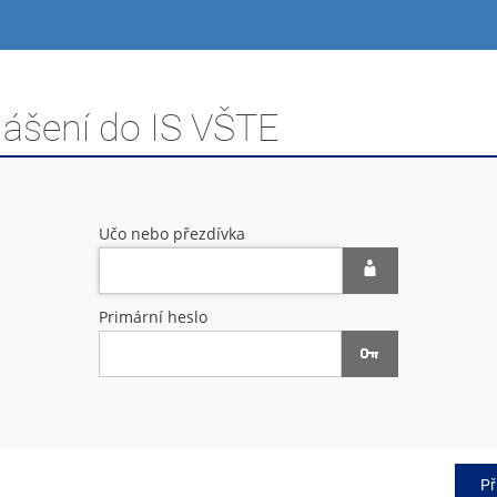
lášení do IS VŠTE
Učo nebo přezdívka
Primární heslo
Př