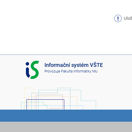
Ulož
I
Informační systém VŠTE
S
Provozuje
Fakulta informatiky MU
V
Š
T
E