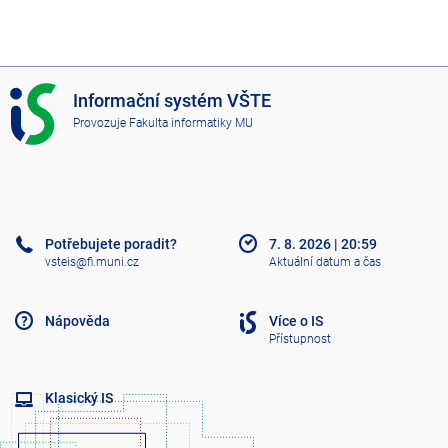
I
Informační systém VŠTE
S
Provozuje
Fakulta informatiky MU
V
Š
T
E
Potřebujete poradit?
7. 8. 2026
|
20:59
vsteis@fi.muni.cz
Aktuální datum a čas
Nápověda
Více o IS
Přístupnost
Klasický IS