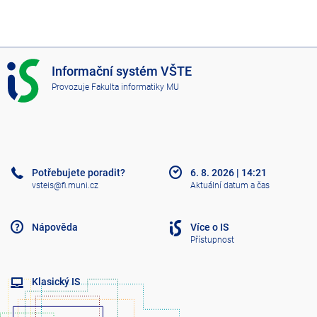
I
Informační systém VŠTE
S
Provozuje
Fakulta informatiky MU
V
Š
T
E
Potřebujete poradit?
6. 8. 2026
|
14:21
vsteis@fi.muni.cz
Aktuální datum a čas
Nápověda
Více o IS
Přístupnost
Klasický IS