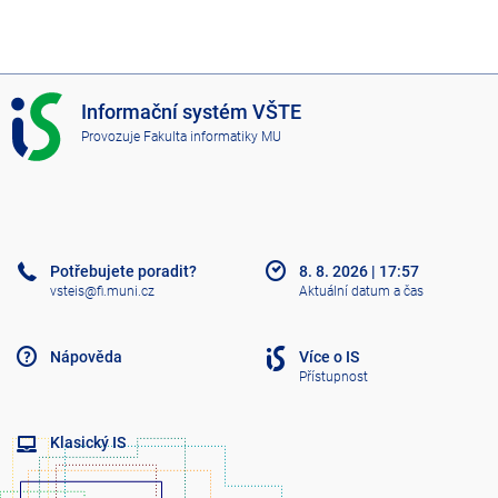
I
Informační systém VŠTE
S
Provozuje
Fakulta informatiky MU
V
Š
T
E
Potřebujete poradit?
8. 8. 2026
|
17:57
vsteis@fi.muni.cz
Aktuální datum a čas
Nápověda
Více o IS
Přístupnost
Klasický IS