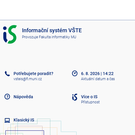
I
Informační systém VŠTE
S
Provozuje
Fakulta informatiky MU
V
Š
T
E
Potřebujete poradit?
6. 8. 2026
|
14:22
vsteis@fi.muni.cz
Aktuální datum a čas
Nápověda
Více o IS
Přístupnost
Klasický IS