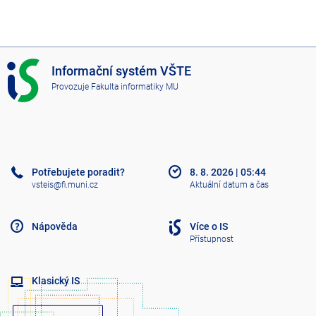
I
Informační systém VŠTE
S
Provozuje
Fakulta informatiky MU
V
Š
T
E
Potřebujete poradit?
8. 8. 2026
|
05:44
vsteis@fi.muni.cz
Aktuální datum a čas
Nápověda
Více o IS
Přístupnost
Klasický IS