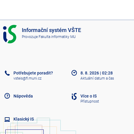
I
Informační systém VŠTE
S
Provozuje
Fakulta informatiky MU
V
Š
T
E
Potřebujete poradit?
8. 8. 2026
|
02:28
vsteis@fi.muni.cz
Aktuální datum a čas
Nápověda
Více o IS
Přístupnost
Klasický IS