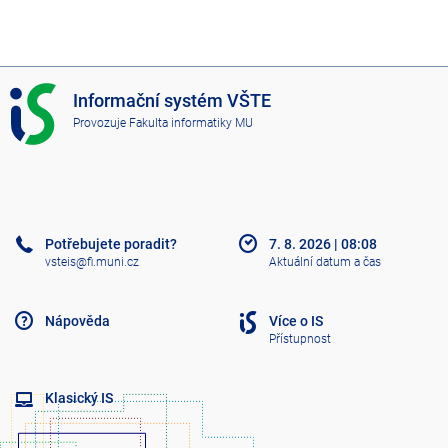
I
Informační systém VŠTE
S
Provozuje
Fakulta informatiky MU
V
Š
T
E
Potřebujete poradit?
7. 8. 2026
|
08:08
vsteis@fi.muni.cz
Aktuální datum a čas
Nápověda
Více o IS
Přístupnost
Klasický IS