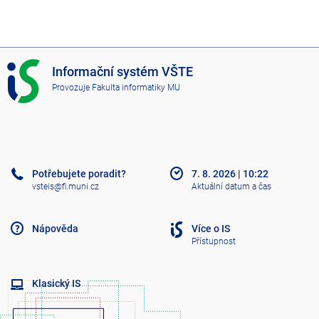
I
Informační systém VŠTE
S
Provozuje
Fakulta informatiky MU
V
Š
T
E
Potřebujete poradit?
7. 8. 2026
|
10:22
vsteis@fi.muni.cz
Aktuální datum a čas
Nápověda
Více o IS
Přístupnost
Klasický IS