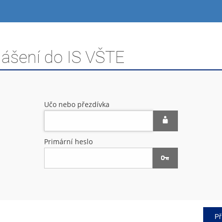
lášení do IS VŠTE
Učo nebo přezdívka
Primární heslo
Př