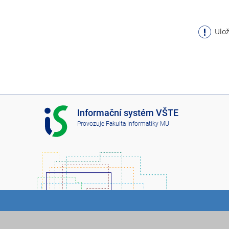
Ulož
I
Informační systém VŠTE
S
Provozuje
Fakulta informatiky MU
V
Š
T
E