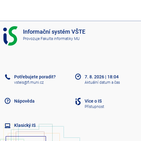
I
Informační systém VŠTE
S
Provozuje
Fakulta informatiky MU
V
Š
T
E
Potřebujete poradit?
7. 8. 2026
|
18:04
vsteis@fi.muni.cz
Aktuální datum a čas
Nápověda
Více o IS
Přístupnost
Klasický IS