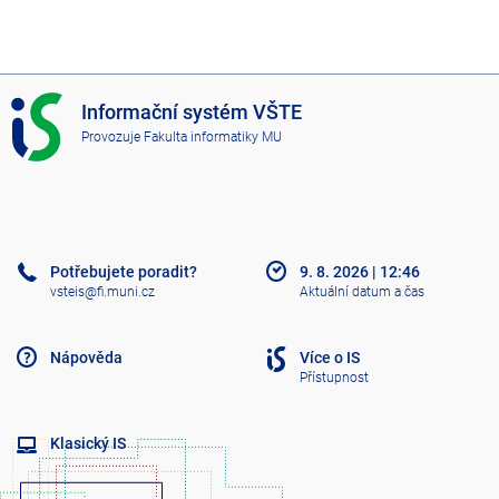
I
Informační systém VŠTE
S
Provozuje
Fakulta informatiky MU
V
Š
T
E
Potřebujete poradit?
9. 8. 2026
|
12:46
vsteis@fi.muni.cz
Aktuální datum a čas
Nápověda
Více o IS
Přístupnost
Klasický IS