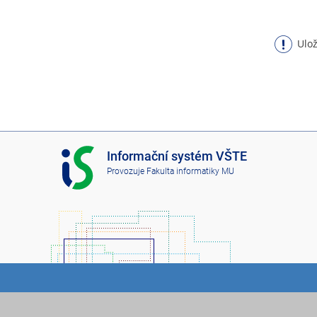
Ulož
I
Informační systém VŠTE
S
Provozuje
Fakulta informatiky MU
V
Š
T
E