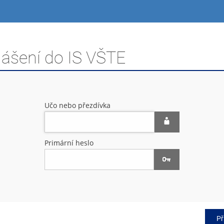
lášení do IS VŠTE
Učo nebo přezdívka
Primární heslo
Př