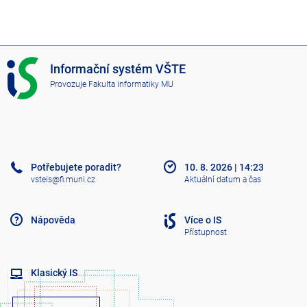
I
Informační systém VŠTE
S
Provozuje
Fakulta informatiky MU
V
Š
T
E
Potřebujete poradit?
10. 8. 2026
|
14:23
vsteis@fi.muni.cz
Aktuální datum a čas
Nápověda
Více o IS
Přístupnost
Klasický IS