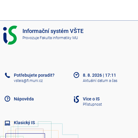
I
Informační systém VŠTE
S
Provozuje
Fakulta informatiky MU
V
Š
T
E
Potřebujete poradit?
8. 8. 2026
|
17:11
vsteis@fi.muni.cz
Aktuální datum a čas
Nápověda
Více o IS
Přístupnost
Klasický IS