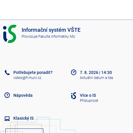
I
Informační systém VŠTE
S
Provozuje
Fakulta informatiky MU
V
Š
T
E
Potřebujete poradit?
7. 8. 2026
|
14:30
vsteis@fi.muni.cz
Aktuální datum a čas
Nápověda
Více o IS
Přístupnost
Klasický IS