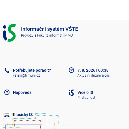
I
Informační systém VŠTE
S
Provozuje
Fakulta informatiky MU
V
Š
T
E
Potřebujete poradit?
7. 8. 2026
|
00:38
vsteis@fi.muni.cz
Aktuální datum a čas
Nápověda
Více o IS
Přístupnost
Klasický IS