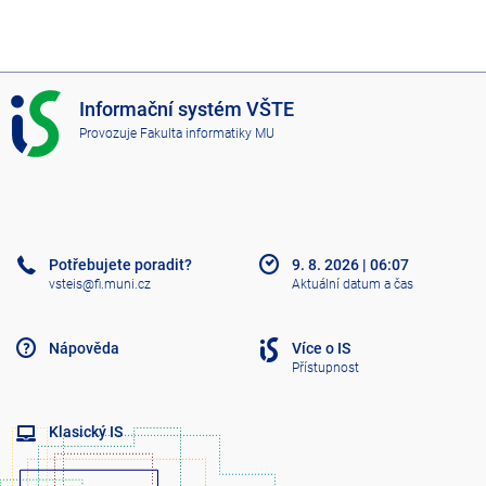
I
Informační systém VŠTE
S
Provozuje
Fakulta informatiky MU
V
Š
T
E
Potřebujete poradit?
9. 8. 2026
|
06:07
vsteis@fi.muni.cz
Aktuální datum a čas
Nápověda
Více o IS
Přístupnost
Klasický IS