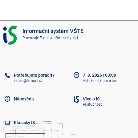
I
Informační systém VŠTE
S
Provozuje
Fakulta informatiky MU
V
Š
T
E
Potřebujete poradit?
7. 8. 2026
|
03:09
vsteis@fi.muni.cz
Aktuální datum a čas
Nápověda
Více o IS
Přístupnost
Klasický IS