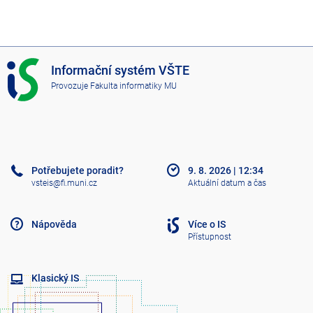
I
Informační systém VŠTE
S
Provozuje
Fakulta informatiky MU
V
Š
T
E
Potřebujete poradit?
9. 8. 2026
|
12:34
vsteis@fi.muni.cz
Aktuální datum a čas
Nápověda
Více o IS
Přístupnost
Klasický IS