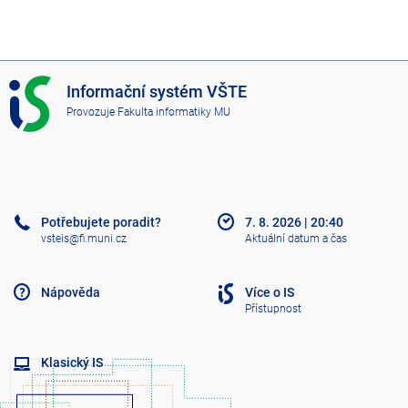
I
Informační systém VŠTE
S
Provozuje
Fakulta informatiky MU
V
Š
T
E
Potřebujete poradit?
7. 8. 2026
|
20:40
vsteis@fi.muni.cz
Aktuální datum a čas
Nápověda
Více o IS
Přístupnost
Klasický IS