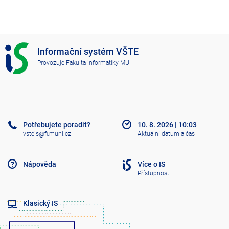
I
Informační systém VŠTE
S
Provozuje
Fakulta informatiky MU
V
Š
T
E
Potřebujete poradit?
10. 8. 2026
|
10:03
vsteis@fi.muni.cz
Aktuální datum a čas
Nápověda
Více o IS
Přístupnost
Klasický IS