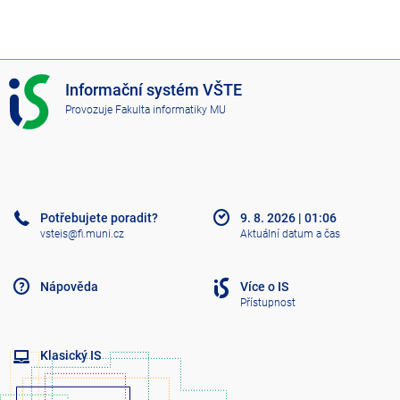
I
Informační systém VŠTE
S
Provozuje
Fakulta informatiky MU
V
Š
T
E
Potřebujete poradit?
9. 8. 2026
|
01:06
vsteis@fi.muni.cz
Aktuální datum a čas
Nápověda
Více o IS
Přístupnost
Klasický IS