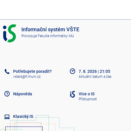
I
Informační systém VŠTE
S
Provozuje
Fakulta informatiky MU
V
Š
T
E
Potřebujete poradit?
7. 8. 2026
|
21:05
vsteis@fi.muni.cz
Aktuální datum a čas
Nápověda
Více o IS
Přístupnost
Klasický IS