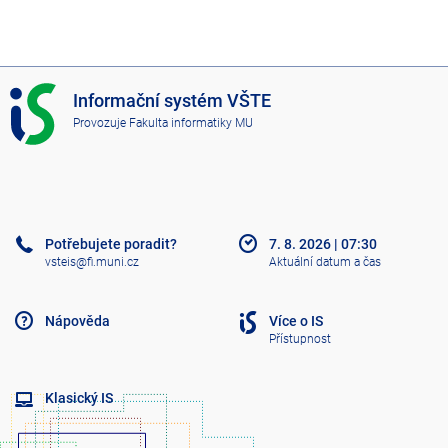
I
Informační systém VŠTE
S
Provozuje
Fakulta informatiky MU
V
Š
T
E
Potřebujete poradit?
7. 8. 2026
|
07:30
vsteis@fi.muni.cz
Aktuální datum a čas
Nápověda
Více o IS
Přístupnost
Klasický IS