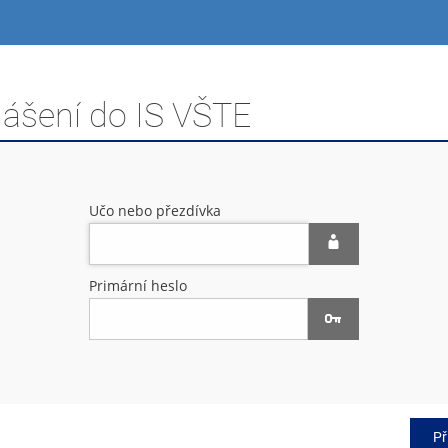
lášení do IS VŠTE
Učo nebo přezdívka
Primární heslo
Př