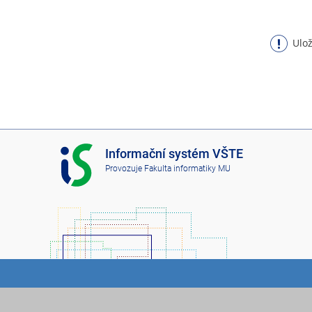
Ulož
I
Informační systém VŠTE
S
Provozuje
Fakulta informatiky MU
V
Š
T
E