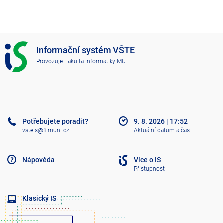
I
Informační systém VŠTE
S
Provozuje
Fakulta informatiky MU
V
Š
T
E
Potřebujete poradit?
9. 8. 2026
|
17:52
vsteis@fi.muni.cz
Aktuální datum a čas
Nápověda
Více o IS
Přístupnost
Klasický IS