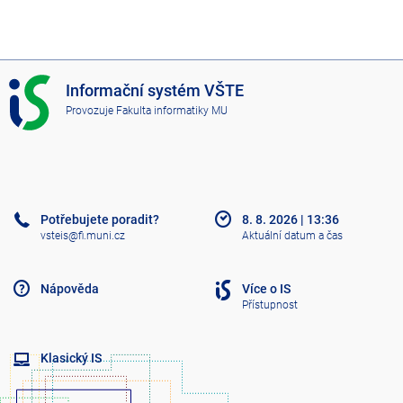
I
Informační systém VŠTE
S
Provozuje
Fakulta informatiky MU
V
Š
T
E
Potřebujete poradit?
8. 8. 2026
|
13:36
vsteis@fi.muni.cz
Aktuální datum a čas
Nápověda
Více o IS
Přístupnost
Klasický IS