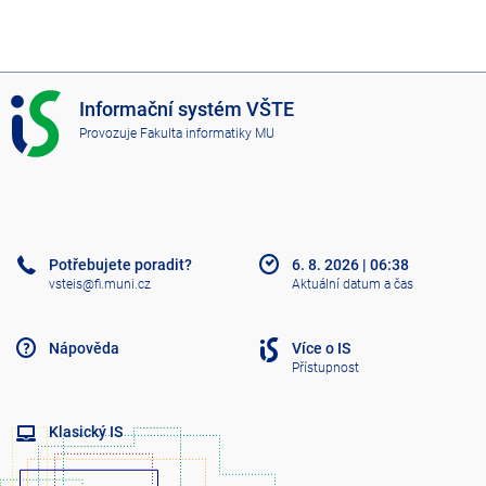
I
Informační systém VŠTE
S
Provozuje
Fakulta informatiky MU
V
Š
T
E
Potřebujete poradit?
6. 8. 2026
|
06:38
vsteis@fi.muni.cz
Aktuální datum a čas
Nápověda
Více o IS
Přístupnost
Klasický IS