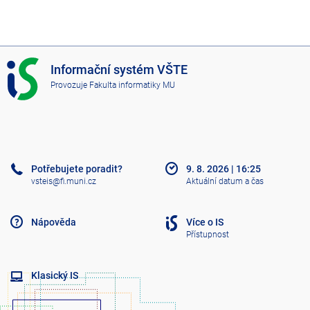
I
Informační systém VŠTE
S
Provozuje
Fakulta informatiky MU
V
Š
T
E
Potřebujete poradit?
9. 8. 2026
|
16:25
vsteis@fi.muni.cz
Aktuální datum a čas
Nápověda
Více o IS
Přístupnost
Klasický IS