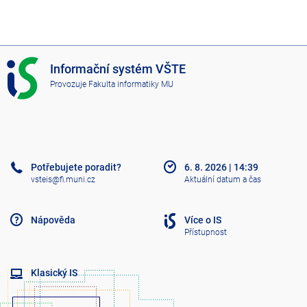
I
Informační systém VŠTE
S
Provozuje
Fakulta informatiky MU
V
Š
T
E
Potřebujete poradit?
6. 8. 2026
|
14:39
vsteis@fi.muni.cz
Aktuální datum a čas
Nápověda
Více o IS
Přístupnost
Klasický IS