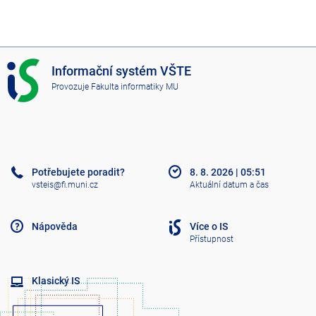
I
Informační systém VŠTE
S
Provozuje
Fakulta informatiky MU
V
Š
T
E
Potřebujete poradit?
8. 8. 2026
|
05:51
vsteis@fi.muni.cz
Aktuální datum a čas
Nápověda
Více o IS
Přístupnost
Klasický IS