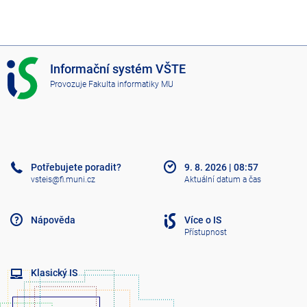
I
Informační systém VŠTE
S
Provozuje
Fakulta informatiky MU
V
Š
T
E
Potřebujete poradit?
9. 8. 2026
|
08:57
vsteis@fi.muni.cz
Aktuální datum a čas
Nápověda
Více o IS
Přístupnost
Klasický IS