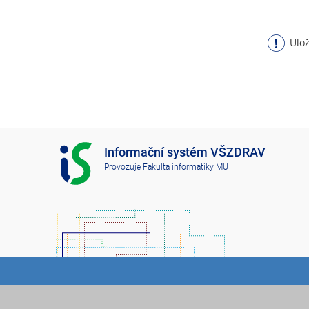
Ulož
I
Informační systém VŠZDRAV
S
Provozuje
Fakulta informatiky MU
V
Š
Z
D
R
A
V