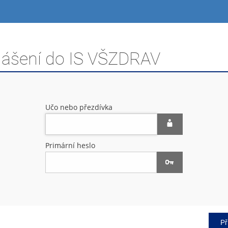
hlášení do IS VŠZDRAV
Učo nebo přezdívka
Primární heslo
Př