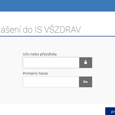
hlášení do IS VŠZDRAV
Učo nebo přezdívka
Primární heslo
Př