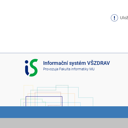
Ulož
I
Informační systém VŠZDRAV
S
Provozuje
Fakulta informatiky MU
V
Š
Z
D
R
A
V