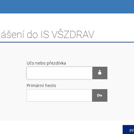
hlášení do IS VŠZDRAV
Učo nebo přezdívka
Primární heslo
Př