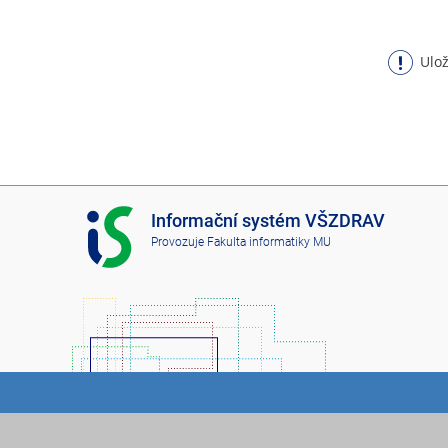
Ulož
I
Informační systém VŠZDRAV
S
Provozuje
Fakulta informatiky MU
V
Š
Z
D
R
A
V