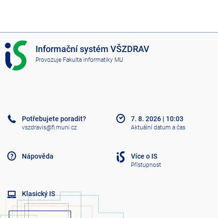
I
Informační systém VŠZDRAV
S
Provozuje
Fakulta informatiky MU
V
Š
Z
D
R
A
Potřebujete poradit?
7. 8. 2026
|
10:03
V
vszdravis@fi.muni.cz
Aktuální datum a čas
Nápověda
Více o IS
Přístupnost
Klasický IS