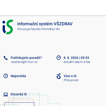
I
Informační systém VŠZDRAV
S
Provozuje
Fakulta informatiky MU
V
Š
Z
D
R
A
Potřebujete poradit?
8. 8. 2026
|
09:53
V
vszdravis@fi.muni.cz
Aktuální datum a čas
Nápověda
Více o IS
Přístupnost
Klasický IS