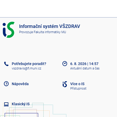
I
Informační systém VŠZDRAV
S
Provozuje
Fakulta informatiky MU
V
Š
Z
D
R
A
Potřebujete poradit?
6. 8. 2026
|
14:57
V
vszdravis@fi.muni.cz
Aktuální datum a čas
Nápověda
Více o IS
Přístupnost
Klasický IS