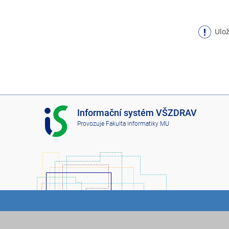
Ulož
I
Informační systém VŠZDRAV
S
Provozuje
Fakulta informatiky MU
V
Š
Z
D
R
A
V