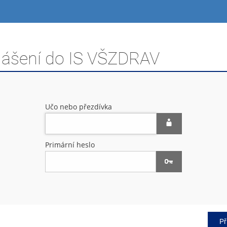
hlášení do IS VŠZDRAV
Učo nebo přezdívka
Primární heslo
Př