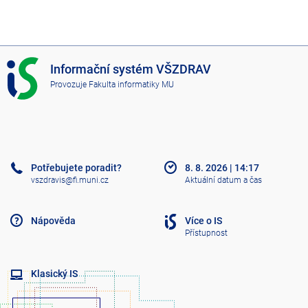
I
Informační systém VŠZDRAV
S
Provozuje
Fakulta informatiky MU
V
Š
Z
D
R
A
Potřebujete poradit?
8. 8. 2026
|
14:17
V
vszdravis@fi.muni.cz
Aktuální datum a čas
Nápověda
Více o IS
Přístupnost
Klasický IS