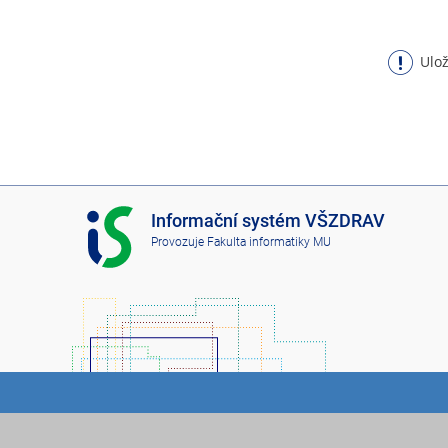
Ulož
I
Informační systém VŠZDRAV
S
Provozuje
Fakulta informatiky MU
V
Š
Z
D
R
A
V