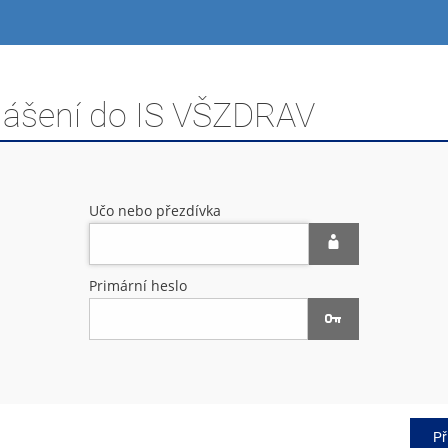
hlášení do IS VŠZDRAV
Učo nebo přezdívka
Primární heslo
Př