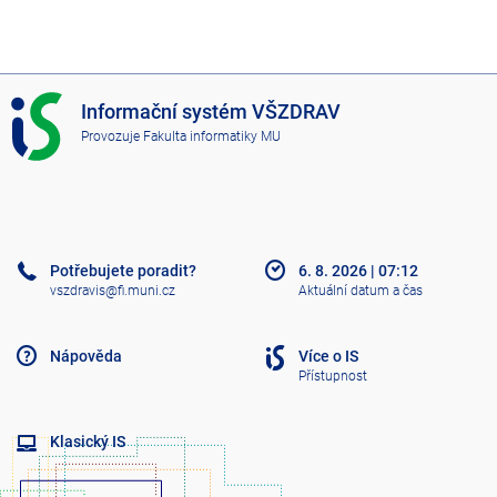
I
Informační systém VŠZDRAV
S
Provozuje
Fakulta informatiky MU
V
Š
Z
D
R
A
Potřebujete poradit?
6. 8. 2026
|
07:12
V
vszdravis@fi.muni.cz
Aktuální datum a čas
Nápověda
Více o IS
Přístupnost
Klasický IS