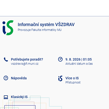
I
Informační systém VŠZDRAV
S
Provozuje
Fakulta informatiky MU
V
Š
Z
D
R
A
Potřebujete poradit?
9. 8. 2026
|
01:05
V
vszdravis@fi.muni.cz
Aktuální datum a čas
Nápověda
Více o IS
Přístupnost
Klasický IS