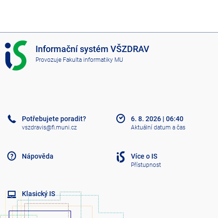
I
Informační systém VŠZDRAV
S
Provozuje
Fakulta informatiky MU
V
Š
Z
D
R
A
Potřebujete poradit?
6. 8. 2026
|
06:40
V
vszdravis@fi.muni.cz
Aktuální datum a čas
Nápověda
Více o IS
Přístupnost
Klasický IS