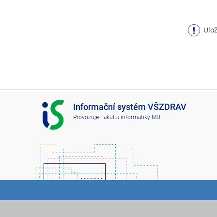
Ulož
I
Informační systém VŠZDRAV
S
Provozuje
Fakulta informatiky MU
V
Š
Z
D
R
A
V