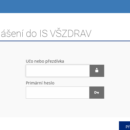
hlášení do IS VŠZDRAV
Učo nebo přezdívka
Primární heslo
Př