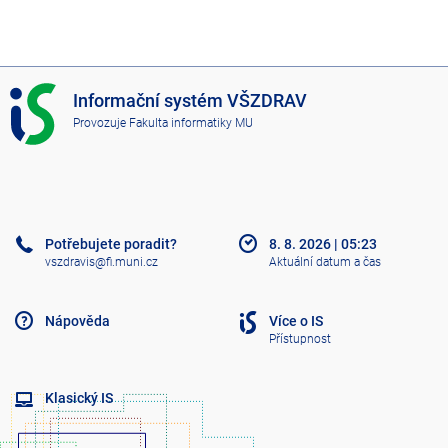
I
Informační systém VŠZDRAV
S
Provozuje
Fakulta informatiky MU
V
Š
Z
D
R
A
Potřebujete poradit?
8. 8. 2026
|
05:23
V
vszdravis@fi.muni.cz
Aktuální datum a čas
Nápověda
Více o IS
Přístupnost
Klasický IS