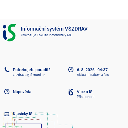
I
Informační systém VŠZDRAV
S
Provozuje
Fakulta informatiky MU
V
Š
Z
D
R
A
Potřebujete poradit?
6. 8. 2026
|
04:37
V
vszdravis@fi.muni.cz
Aktuální datum a čas
Nápověda
Více o IS
Přístupnost
Klasický IS