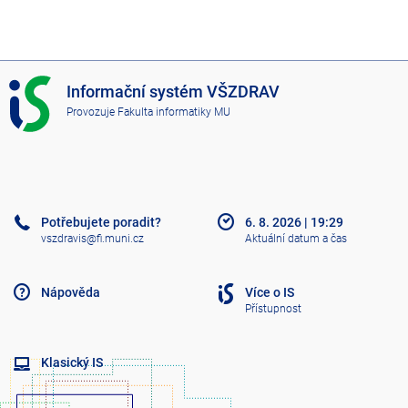
I
Informační systém VŠZDRAV
S
Provozuje
Fakulta informatiky MU
V
Š
Z
D
R
A
Potřebujete poradit?
6. 8. 2026
|
19:29
V
vszdravis@fi.muni.cz
Aktuální datum a čas
Nápověda
Více o IS
Přístupnost
Klasický IS